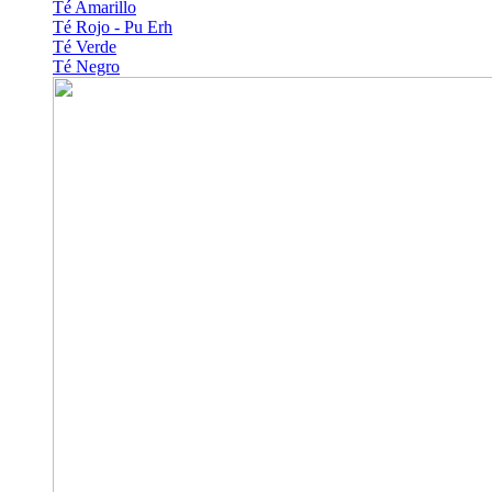
Té Amarillo
Té Rojo - Pu Erh
Té Verde
Té Negro