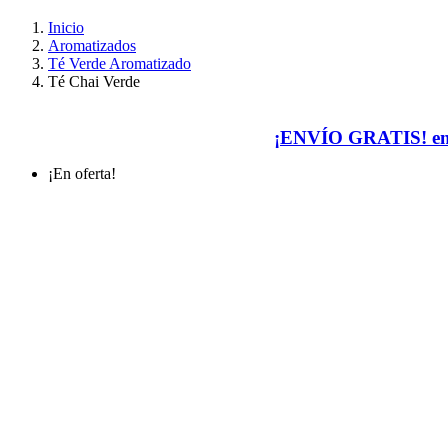
Inicio
Aromatizados
Té Verde Aromatizado
Té Chai Verde
¡ENVÍO GRATIS! en p
¡En oferta!