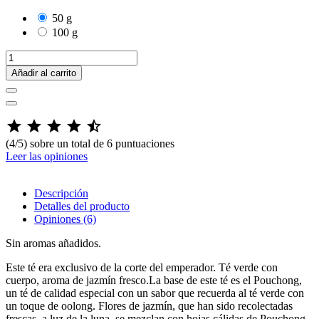
50 g
100 g
Añadir al carrito





(4/5) sobre un total de 6 puntuaciones
Leer las opiniones
Descripción
Detalles del producto
Opiniones (6)
Sin aromas añadidos.
Este té era exclusivo de la corte del emperador. Té verde con
cuerpo, aroma de jazmín fresco.La base de este té es el Pouchong,
un té de calidad especial con un sabor que recuerda al té verde con
un toque de oolong. Flores de jazmín, que han sido recolectadas
frescas, a luz de la luna, se mezclan con hojas cálidas de Pouchong,