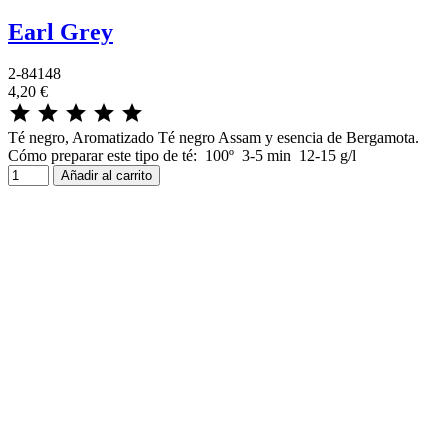
Earl Grey
2-84148
4,20 €





Té negro, Aromatizado Té negro Assam y esencia de Bergamota.
Cómo preparar este tipo de té: 100º 3-5 min 12-15 g/l
Añadir al carrito