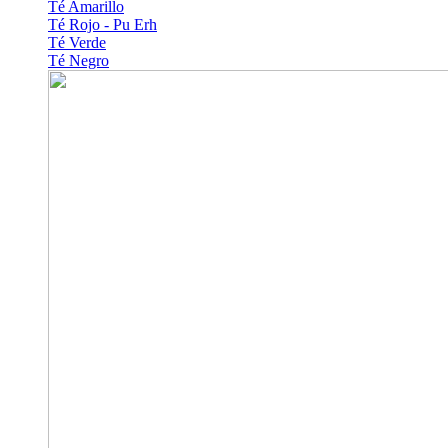
Té Amarillo
Té Rojo - Pu Erh
Té Verde
Té Negro