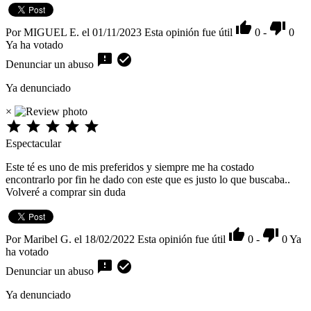


Por MIGUEL E. el 01/11/2023
Esta opinión fue útil
0
-
0
Ya ha votado


Denunciar un abuso
Ya denunciado
×





Espectacular
Este té es uno de mis preferidos y siempre me ha costado
encontrarlo por fin he dado con este que es justo lo que buscaba..
Volveré a comprar sin duda


Por Maribel G. el 18/02/2022
Esta opinión fue útil
0
-
0
Ya
ha votado


Denunciar un abuso
Ya denunciado