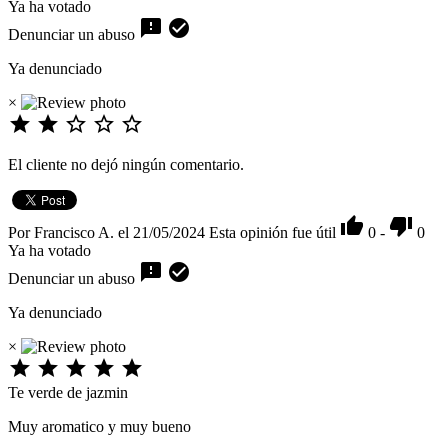
Ya ha votado


Denunciar un abuso
Ya denunciado
×





El cliente no dejó ningún comentario.


Por Francisco A. el 21/05/2024
Esta opinión fue útil
0
-
0
Ya ha votado


Denunciar un abuso
Ya denunciado
×





Te verde de jazmin
Muy aromatico y muy bueno