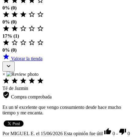





0% (0)





0% (0)





17% (1)





0% (0)

Valorar la tienda

×





Té de Jazmin

Compra comprobada
Es un té excelente que vengo consumiento desde hace mucho
tiempo y me encanta.


Por MIGUEL E. el 15/06/2026
Esta opinión fue útil
0
-
0