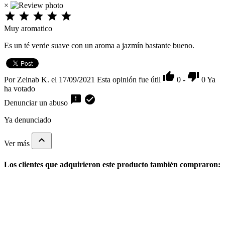
×





Muy aromatico
Es un té verde suave con un aroma a jazmín bastante bueno.


Por Zeinab K. el 17/09/2021
Esta opinión fue útil
0
-
0
Ya
ha votado


Denunciar un abuso
Ya denunciado

Ver más
Los clientes que adquirieron este producto también compraron: