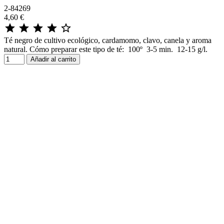
2-84269
4,60 €





Té negro de cultivo ecológico, cardamomo, clavo, canela y aroma
natural. Cómo preparar este tipo de té: 100º 3-5 min. 12-15 g/l.
Añadir al carrito