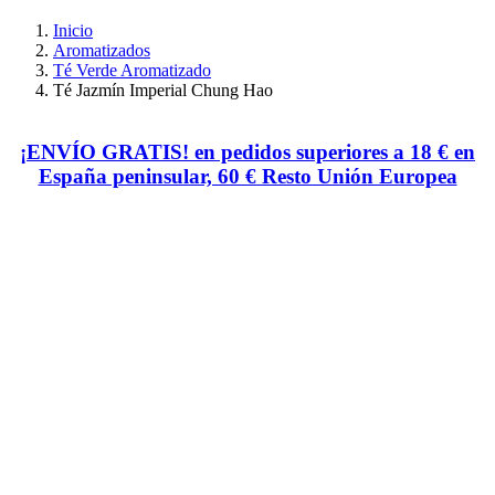
Inicio
Aromatizados
Té Verde Aromatizado
Té Jazmín Imperial Chung Hao
¡ENVÍO GRATIS! en pedidos superiores a 18 € en
España peninsular, 60 € Resto Unión Europea