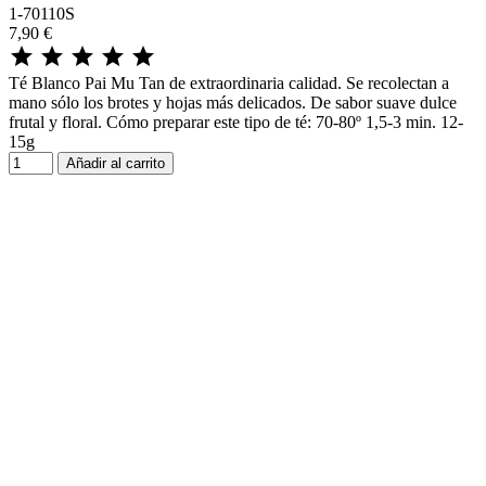
1-70110S
7,90 €





Té Blanco Pai Mu Tan de extraordinaria calidad. Se recolectan a
mano sólo los brotes y hojas más delicados. De sabor suave dulce
frutal y floral. Cómo preparar este tipo de té: 70-80º 1,5-3 min. 12-
15g
Añadir al carrito