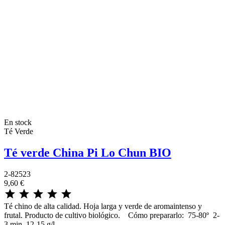
En stock
Té Verde
Té verde China Pi Lo Chun BIO
2-82523
9,60 €





Té chino de alta calidad. Hoja larga y verde de aromaintenso y
frutal. Producto de cultivo biológico. Cómo prepararlo: 75-80º 2-
3 min 12-15 g/l